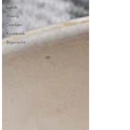
Lunch
Overig
Drankjes
Kookboek
Bijgerecht