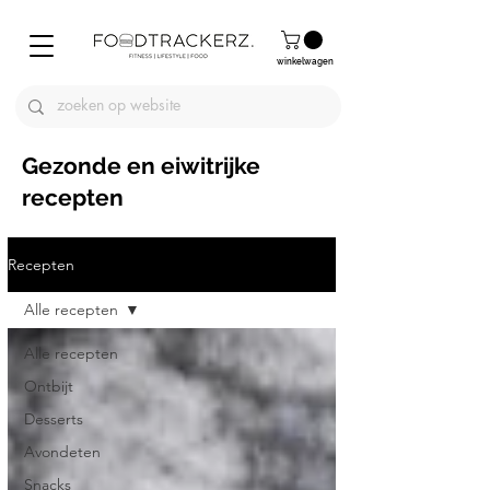
winkelwagen
Gezonde en eiwitrijke
recepten
Recepten
Alle recepten
Alle recepten
Ontbijt
Desserts
Avondeten
Snacks