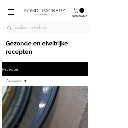
winkelwagen
Gezonde en eiwitrijke
recepten
Recepten
Desserts
Alle
recepten
Ontbijt
Desserts
Avondeten