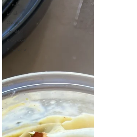
Snacks
Lunch
Overig
Drankjes
Kookboek
Bijgerecht