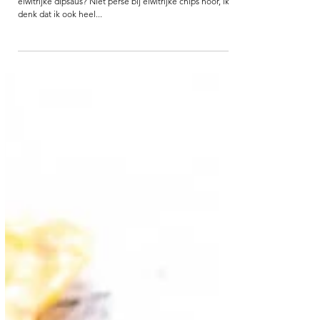
EIWITRIJKE KNOLFOOK
KRUIDENDIP
Wat past er nou beter bij eiwitrijke chips dan een
eiwitrijke dipsaus? Niet persé bij eiwitrijke chips hoor, ik
denk dat ik ook heel...