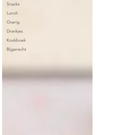
Snacks
Lunch
Overig
Drankjes
Kookboek
Bijgerecht