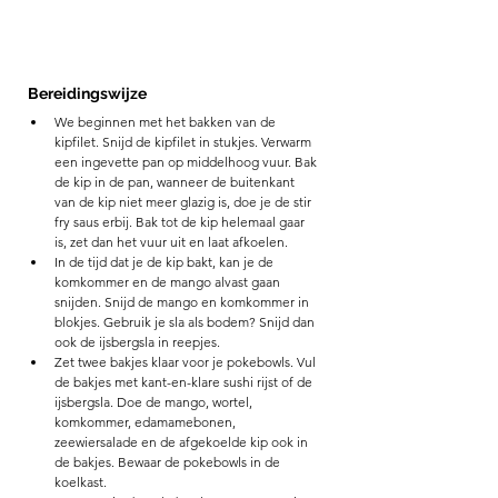
Bereidingswijze
We beginnen met het bakken van de 
kipfilet. Snijd de kipfilet in stukjes. Verwarm 
een ingevette pan op middelhoog vuur. Bak 
de kip in de pan, wanneer de buitenkant 
van de kip niet meer glazig is, doe je de stir 
fry saus erbij. Bak tot de kip helemaal gaar 
is, zet dan het vuur uit en laat afkoelen.
In de tijd dat je de kip bakt, kan je de 
komkommer en de mango alvast gaan 
snijden. Snijd de mango en komkommer in 
blokjes. Gebruik je sla als bodem? Snijd dan 
ook de ijsbergsla in reepjes. 
Zet twee bakjes klaar voor je pokebowls. Vul 
de bakjes met kant-en-klare sushi rijst of de 
ijsbergsla. Doe de mango, wortel, 
komkommer, edamamebonen, 
zeewiersalade en de afgekoelde kip ook in 
de bakjes. Bewaar de pokebowls in de 
koelkast.  