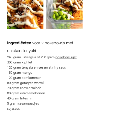
Ingrediënten
 voor 2 pokebowls met 
chicken teriyaki
240 gram ijsbergsla of 250 gram 
pokebowl rijst
300 gram kipfilet
120 gram 
teriyaki en sesam stir fry saus
150 gram mango
120 gram komkommer
80 gram geraspte wortel
70 gram zeewiersalade
80 gram edamamebonen
40 gram 
f
riteslijn 
5 gram sesamzaadjes
sojasaus 