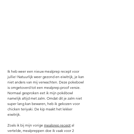
Ik heb weer een nieuw mealprep recept voor 
jullie! Natuurlijk weer gezond en eiwitrijk, je kan 
niet anders van mij verwachten. Deze pokebowl 
is omgetoverd tot een mealprep-proof versie. 
Normaal gesproken eet ik mijn pokébowl 
namelijk altijd met zalm. Omdat dit je zalm niet 
super lang kan bewaren, heb ik gekozen voor 
chicken teriyaki. De kip maakt het lekker 
eiwitrijk. 
Zoals ik bij mijn vorige 
mealprep recept
 al 
vertelde, mealpreppen doe ik vaak voor 2 