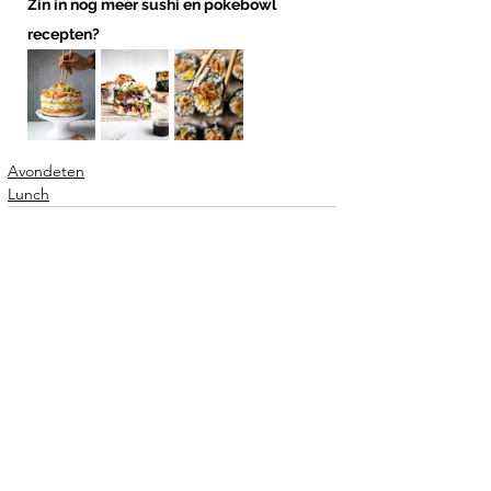
Zin in nog meer sushi en pokebowl 
recepten?
Avondeten
Lunch
Opmerkingen
Plaats een opmerking...