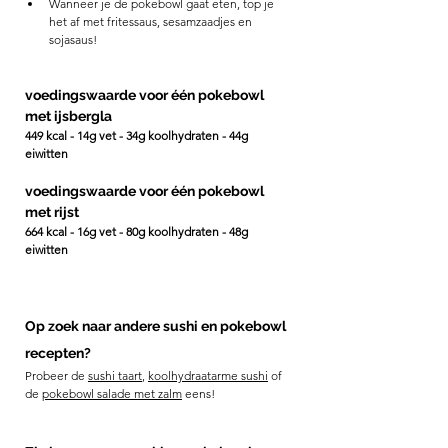
Wanneer je de pokebowl gaat eten, top je 
het af met fritessaus, sesamzaadjes en 
sojasaus!
voedingswaarde voor één pokebowl 
met ijsbergla
449 kcal - 14g vet - 34g koolhydraten - 44g 
eiwitten 
voedingswaarde voor één pokebowl 
met rijst
664 kcal - 16g vet - 80g koolhydraten - 48g 
eiwitten 
Op zoek naar andere sushi en pokebowl 
recepten?
Probeer de 
sushi taart
, 
koolhydraatarme sushi
 of 
de 
pokebowl salade met zalm
 eens!