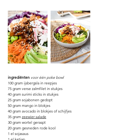
ingrediënten 
voor één poke bowl
100 gram ijsbergsla 
in reepjes
75 gram verse zalmfilet 
in stukjes 
40 gram surimi sticks 
in stukjes 
25 gram sojabonen 
gedopt 
50 gram mango 
in blokjes
40 gram avocado 
in blokjes of schijfjes
35 gram 
zeewier salade
30 gram wortel 
geraspt
20 gram gesneden rode kool
1 el sojasaus
1 el ketjap