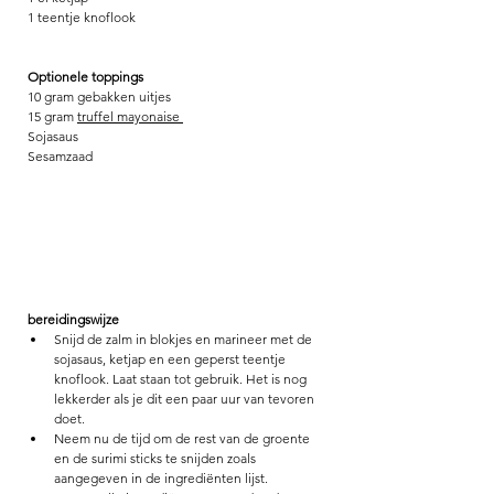
1 teentje knoflook 
Optionele toppings
10 gram gebakken uitjes
15 gram 
truffel mayonaise 
Sojasaus
Sesamzaad
bereidingswijze
Snijd de zalm in blokjes en marineer met de 
sojasaus, ketjap en een geperst teentje 
knoflook. Laat staan tot gebruik. Het is nog 
lekkerder als je dit een paar uur van tevoren 
doet.
Neem nu de tijd om de rest van de groente 
en de surimi sticks te snijden zoals 
aangegeven in de ingrediënten lijst. 