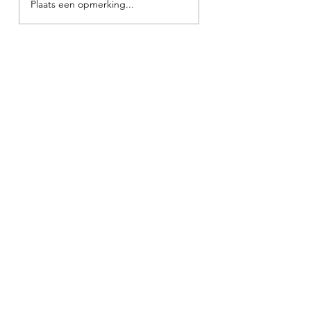
Plaats een opmerking...
Webshop
NIEUW
NIEUW