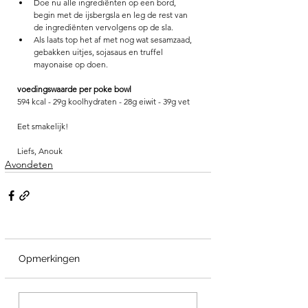
Doe nu alle ingrediënten op een bord, 
begin met de ijsbergsla en leg de rest van 
de ingrediënten vervolgens op de sla. 
Als laats top het af met nog wat sesamzaad, 
gebakken uitjes, sojasaus en truffel 
mayonaise op doen. 
voedingswaarde per poke bowl
594 kcal - 29g koolhydraten - 28g eiwit - 39g vet
Eet smakelijk!
Liefs, Anouk
Avondeten
Opmerkingen