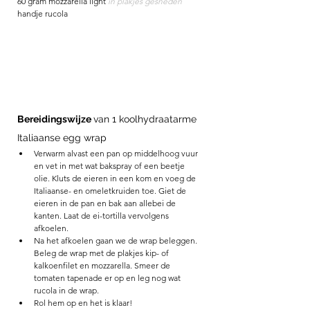
60 gram mozzarella light 
in plakjes gesneden
handje rucola 
Bereidingswijze 
van 1 koolhydraatarme 
Italiaanse egg wrap
Verwarm alvast een pan op middelhoog vuur 
en vet in met wat bakspray of een beetje 
olie. Kluts de eieren in een kom en voeg de 
Italiaanse- en omeletkruiden toe. Giet de 
eieren in de pan en bak aan allebei de 
kanten. Laat de ei-tortilla vervolgens 
afkoelen.
Na het afkoelen gaan we de wrap beleggen. 
Beleg de wrap met de plakjes kip- of 
kalkoenfilet en mozzarella. Smeer de 
tomaten tapenade er op en leg nog wat 
rucola in de wrap. 
Rol hem op en het is klaar!