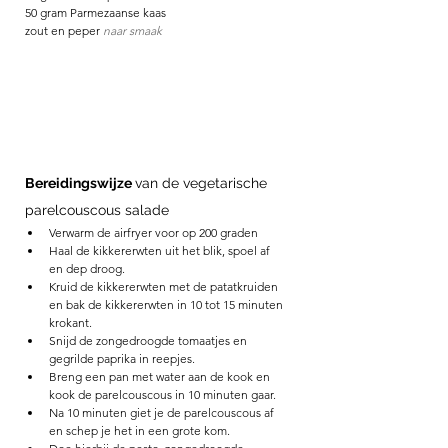
50 gram Parmezaanse kaas
zout en peper
naar smaak 
Bereidingswijze 
van de vegetarische 
parelcouscous salade
Verwarm de airfryer voor op 200 graden
Haal de kikkererwten uit het blik, spoel af 
en dep droog.
Kruid de kikkererwten met de patatkruiden 
en bak de kikkererwten in 10 tot 15 minuten 
krokant.
Snijd de zongedroogde tomaatjes en 
gegrilde paprika in reepjes. 
Breng een pan met water aan de kook en 
kook de parelcouscous in 10 minuten gaar. 
Na 10 minuten giet je de parelcouscous af 
en schep je het in een grote kom.