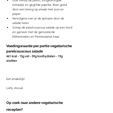
Doe hierbij de pesto, zongedroogde 
tomaatje en gegrilde paprika. Roer goed 
door een breng op smaak met zout en 
peper. 
Vervolgens roer je de spinazie door de 
salade heen. 
Schep de parelcouscous salade op een bord 
en garneer met de geroosterde 
kikkererwten en Parmezaanse kaas. 
Voedingwaarde per portie vegetarische 
parelcouscous salade 
461 kcal - 15g vet - 59g koolhydraten - 19g 
eiwitten
Eet smakelijk! 
Liefs, Anouk
Op zoek naar andere vegetarische 
recepten?