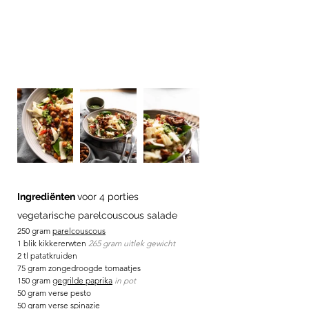
Ingrediënten 
voor 4 porties 
vegetarische parelcouscous salade
250 gram 
parelcouscous
1 blik kikkererwten 
265 gram uitlek gewicht 
2 tl patatkruiden 
75 gram zongedroogde tomaatjes
150 gram 
gegrilde paprika
in pot 
50 gram verse pesto
50 gram verse spinazie