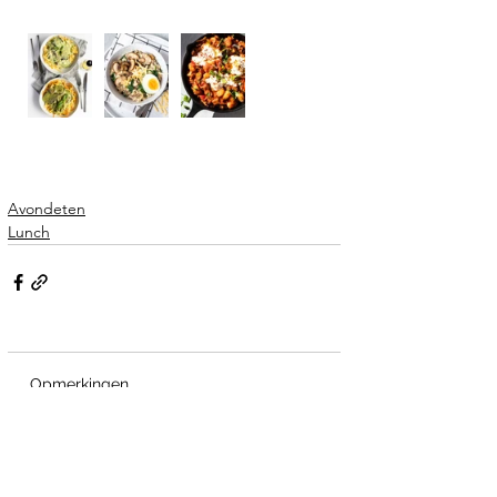
Avondeten
Lunch
Opmerkingen
Plaats een opmerking...