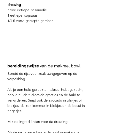
dressing
halve eetlepel sesamolie
1 eetlepel sojasaus
1/4 tl verse geraspte gember 
bereidingswijze 
van de makreel bowl 
Bereid de rijst voor zoals aangegeven op de 
verpakking.
Als je een hele gerookte makreel hebt gekocht, 
heb je nu de tijd om de graatjes en de huid te 
verwijderen. Snijd ook de avocado in plakjes of 
blokjes, de komkommer in blokjes en de bosui in 
ringetjes.
Mix de ingrediënten voor de dressing. 
Als de rijst klaar is kan je de bowl opmaken, je 