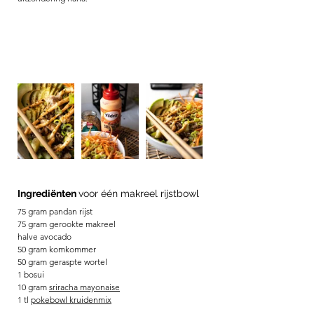
Ingrediënten 
voor één makreel rijstbowl
75 gram pandan rijst
75 gram gerookte makreel
halve avocado
50 gram komkommer
50 gram geraspte wortel
1 bosui 
10 gram 
sriracha mayonaise
1 tl 
pokebowl kruidenmix