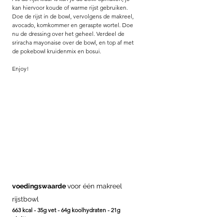
kan hiervoor koude of warme rijst gebruiken. 
Doe de rijst in de bowl, vervolgens de makreel, 
avocado, komkommer en geraspte wortel. Doe 
nu de dressing over het geheel. Verdeel de 
sriracha mayonaise over de bowl, en top af met 
de pokebowl kruidenmix en bosui. 
Enjoy! 
voedingswaarde 
voor één makreel 
rijstbowl
663 kcal - 35g vet - 64g koolhydraten - 21g 