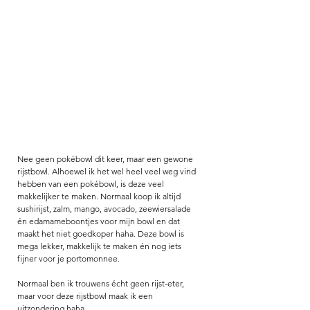
Nee geen pokébowl dit keer, maar een gewone 
rijstbowl. Alhoewel ik het wel heel veel weg vind 
hebben van een pokébowl, is deze veel 
makkelijker te maken. Normaal koop ik altijd 
sushirijst, zalm, mango, avocado, zeewiersalade 
én edamameboontjes voor mijn bowl en dat 
maakt het niet goedkoper haha. Deze bowl is 
mega lekker, makkelijk te maken én nog iets 
fijner voor je portomonnee. 
Normaal ben ik trouwens écht geen rijst-eter, 
maar voor deze rijstbowl maak ik een 
uitzondering haha. 