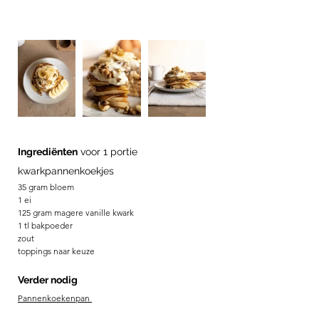
Ingrediënten
 voor 1 portie 
kwarkpannenkoekjes
35 gram bloem
1 ei
125 gram magere vanille kwark
1 tl bakpoeder
zout
toppings naar keuze
Verder nodig
Pannenkoekenpan 