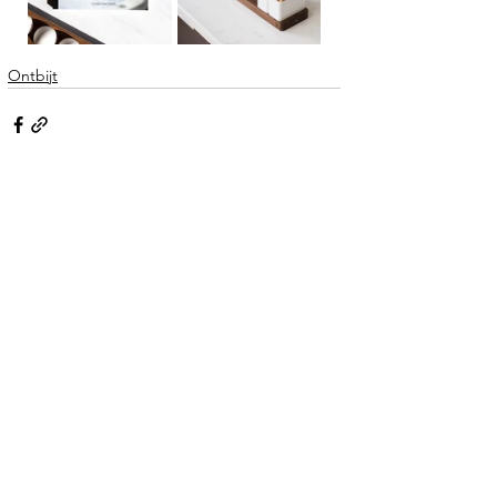
Ontbijt
Opmerkingen
Plaats een opmerking...
Webshop