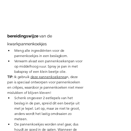
bereidingswijze 
van de 
kwarkpannenkoekjes 
Meng alle ingrediënten voor de 
pannenkoekjes in een beslagkom. 
Verwarm alvast een pannenkoekenpan voor 
op middelhoog vuur. Spray je pan in met 
bakspray of een klein beetje olie. 
TIP: 
Ik gebruik 
deze pannenkoekenpa
n, deze 
pan is speciaal ontworpen voor pannenkoeken 
en crêpes, waardoor je pannenkoeken niet meer 
mislukken of blijven kleven! 
Schenk ongeveer 2 eetlepels van het 
beslag in de pan, spreid dit een beetje uit 
met je lepel. Let op, maar ze niet te groot, 
anders wordt het lastig omdraaien zo 
meteen. 
De pannenkoekjes worden snel gaar, dus 
houdt ze goed in de gaten. Wanneer de 