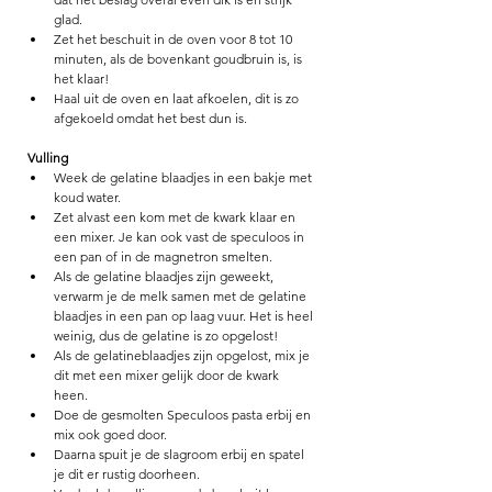
glad. 
Zet het beschuit in de oven voor 8 tot 10 
minuten, als de bovenkant goudbruin is, is 
het klaar! 
Haal uit de oven en laat afkoelen, dit is zo 
afgekoeld omdat het best dun is. 
Vulling
Week de gelatine blaadjes in een bakje met 
koud water. 
Zet alvast een kom met de kwark klaar en 
een mixer. Je kan ook vast de speculoos in 
een pan of in de magnetron smelten. 
Als de gelatine blaadjes zijn geweekt, 
verwarm je de melk samen met de gelatine 
blaadjes in een pan op laag vuur. Het is heel 
weinig, dus de gelatine is zo opgelost! 
Als de gelatineblaadjes zijn opgelost, mix je 
dit met een mixer gelijk door de kwark 
heen. 
Doe de gesmolten Speculoos pasta erbij en 
mix ook goed door. 
Daarna spuit je de slagroom erbij en spatel 
je dit er rustig doorheen. 