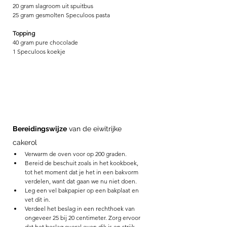
20 gram slagroom uit spuitbus 
25 gram gesmolten Speculoos pasta
Topping
40 gram pure chocolade
1 Speculoos koekje
Bereidingswijze
 van de eiwitrijke 
cakerol 
Verwarm de oven voor op 200 graden. 
Bereid de beschuit zoals in het kookboek, 
tot het moment dat je het in een bakvorm 
verdelen, want dat gaan we nu niet doen. 
Leg een vel bakpapier op een bakplaat en 
vet dit in. 
Verdeel het beslag in een rechthoek van 
ongeveer 25 bij 20 centimeter. Zorg ervoor 
dat het beslag overal even dik is en strijk 