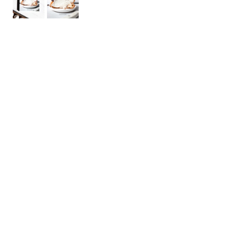
Snacks
Kookboek
Opmerkingen