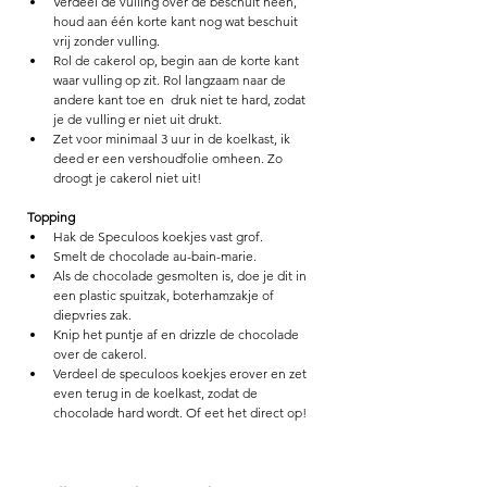
Verdeel de vulling over de beschuit heen, 
houd aan één korte kant nog wat beschuit 
vrij zonder vulling.
Rol de cakerol op, begin aan de korte kant 
waar vulling op zit. Rol langzaam naar de 
andere kant toe en  druk niet te hard, zodat 
je de vulling er niet uit drukt. 
Zet voor minimaal 3 uur in de koelkast, ik 
deed er een vershoudfolie omheen. Zo 
droogt je cakerol niet uit! 
Topping
Hak de Speculoos koekjes vast grof. 
Smelt de chocolade au-bain-marie.
Als de chocolade gesmolten is, doe je dit in 
een plastic spuitzak, boterhamzakje of 
diepvries zak. 
Knip het puntje af en drizzle de chocolade 
over de cakerol.
Verdeel de speculoos koekjes erover en zet 
even terug in de koelkast, zodat de 
chocolade hard wordt. Of eet het direct op! 