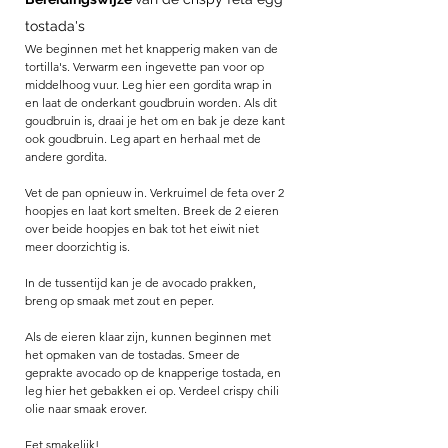
tostada's
We beginnen met het knapperig maken van de 
tortilla's. Verwarm een ingevette pan voor op 
middelhoog vuur. Leg hier een gordita wrap in 
en laat de onderkant goudbruin worden. Als dit 
goudbruin is, draai je het om en bak je deze kant 
ook goudbruin. Leg apart en herhaal met de 
andere gordita.
Vet de pan opnieuw in. Verkruimel de feta over 2 
hoopjes en laat kort smelten. Breek de 2 eieren 
over beide hoopjes en bak tot het eiwit niet 
meer doorzichtig is. 
In de tussentijd kan je de avocado prakken, 
breng op smaak met zout en peper. 
Als de eieren klaar zijn, kunnen beginnen met 
het opmaken van de tostadas. Smeer de 
geprakte avocado op de knapperige tostada, en 
leg hier het gebakken ei op. Verdeel crispy chili 
olie naar smaak erover.
Eet smakelijk!