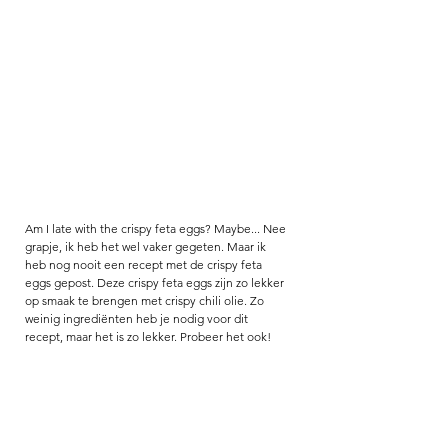
Am I late with the crispy feta eggs? Maybe... Nee 
grapje, ik heb het wel vaker gegeten. Maar ik 
heb nog nooit een recept met de crispy feta 
eggs gepost. Deze crispy feta eggs zijn zo lekker 
op smaak te brengen met crispy chili olie. Zo 
weinig ingrediënten heb je nodig voor dit 
recept, maar het is zo lekker. Probeer het ook! 