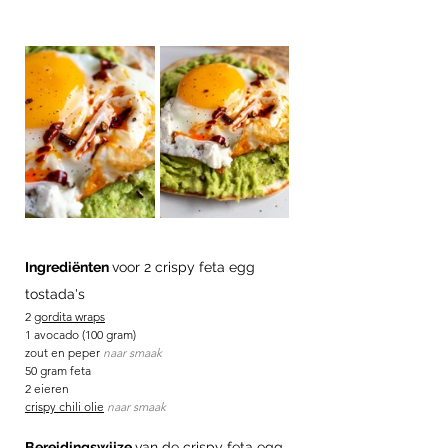
Ingrediënten 
voor 2 crispy feta egg 
tostada's
2 
gordita wraps
1 avocado (100 gram) 
zout en peper 
naar smaak
50 gram feta
2 eieren
crispy chili olie
 naar smaak
Bereidingswijze 
van de crispy feta egg 