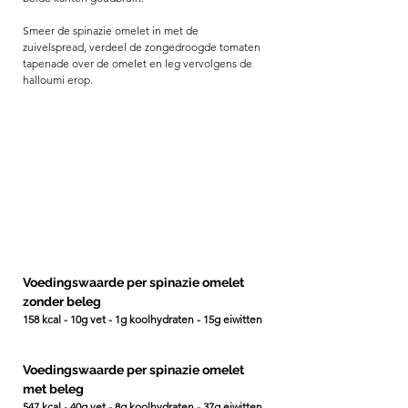
Smeer de spinazie omelet in met de 
zuivelspread, verdeel de zongedroogde tomaten 
tapenade over de omelet en leg vervolgens de 
halloumi erop. 
Voedingswaarde per spinazie omelet 
zonder beleg
158 kcal - 10g vet - 1g koolhydraten - 15g eiwitten
Voedingswaarde per spinazie omelet 
met beleg
547 kcal - 40g vet - 8g koolhydraten - 37g eiwitten