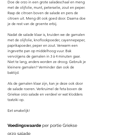
Doe de orzo in een grote saladeschaal en meng 
met de olijfolie, munt, peterselie, zout en peper. 
Rasp de citroen boven de salade en pers de 
citroen uit. Meng dit ook goed door. Daarna doe 
je de rest van de groente erbij. 
Nadat de salade klaar is, kruiden we de garnalen 
met de olijfolie, knoflookpoeder, cayennepeper, 
paprikapoeder, peper en zout. Verwarm een 
ingevette pan op middelhoog vuur. Bak 
vervolgens de garnalen in 3 à 4 minuten gaar. 
Niet te lang, anders worden ze droog. Gebruik je 
kleinere garnalen? Verminder dan ook de 
baktijd. 
Als de garnalen klaar zijn, kan je deze ook door 
de salade roeren. Verkruimel de feta boven de 
Griekse orzo salade en verdeel er wat klodders 
tzatziki op. 
Eet smakelijk! 
Voedingswaarde
 per portie Griekse 
orzo salade