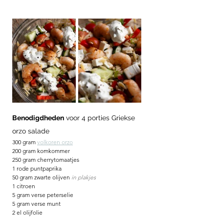
Benodigdheden
 voor 4 porties Griekse 
orzo salade
300 gram 
volkoren orzo
200 gram komkommer
250 gram cherrytomaatjes
1 rode puntpaprika
50 gram zwarte olijven 
in plakjes
1 citroen
5 gram verse peterselie
5 gram verse munt
2 el olijfolie