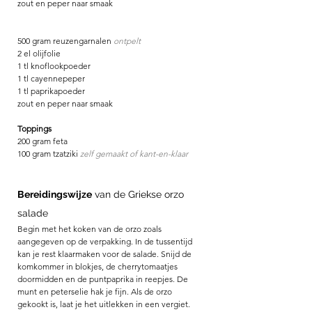
zout en peper naar smaak
500 gram reuzengarnalen 
ontpelt
2 el olijfolie
1 tl knoflookpoeder
1 tl cayennepeper
1 tl paprikapoeder
zout en peper naar smaak
Toppings
200 gram feta
100 gram tzatziki 
zelf gemaakt of kant-en-klaar
Bereidingswijze
 van de Griekse orzo 
salade
Begin met het koken van de orzo zoals 
aangegeven op de verpakking. In de tussentijd 
kan je rest klaarmaken voor de salade. Snijd de 
komkommer in blokjes, de cherrytomaatjes 
doormidden en de puntpaprika in reepjes. De 
munt en peterselie hak je fijn. Als de orzo 
gekookt is, laat je het uitlekken in een vergiet. 