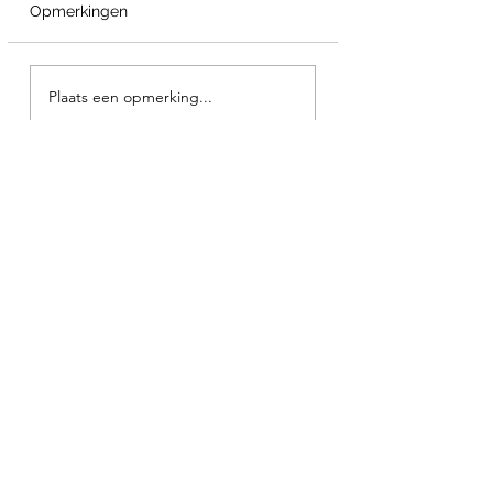
Opmerkingen
Plaats een opmerking...
Webshop
NIEUW
NIEUW