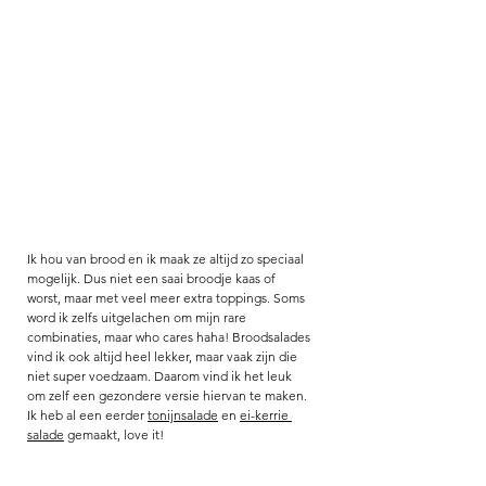
Ik hou van brood en ik maak ze altijd zo speciaal 
mogelijk. Dus niet een saai broodje kaas of 
worst, maar met veel meer extra toppings. Soms 
word ik zelfs uitgelachen om mijn rare 
combinaties, maar who cares haha! Broodsalades 
vind ik ook altijd heel lekker, maar vaak zijn die 
niet super voedzaam. Daarom vind ik het leuk 
om zelf een gezondere versie hiervan te maken. 
Ik heb al een eerder 
tonijnsalade
 en 
ei-kerrie 
salade
 gemaakt, love it! 