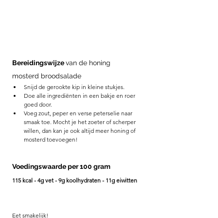
Bereidingswijze 
van de honing 
mosterd broodsalade
Snijd de gerookte kip in kleine stukjes.
Doe alle ingrediënten in een bakje en roer 
goed door.
Voeg zout, peper en verse peterselie naar 
smaak toe. Mocht je het zoeter of scherper 
willen, dan kan je ook altijd meer honing of 
mosterd toevoegen! 
Voedingswaarde per 100 gram
115 kcal - 4g vet - 9g koolhydraten - 11g eiwitten
Eet smakelijk! 