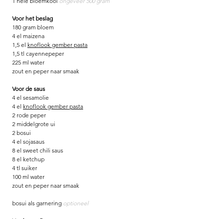
1 hele bloemkool 
ongeveer 500 gram
Voor het beslag
180 gram bloem
4 el maizena
1,5 el 
knoflook gember pasta
1,5 tl cayennepeper
225 ml water
zout en peper naar smaak
Voor de saus
4 el sesamolie
4 el 
knoflook gember pasta
2 rode peper
2 middelgrote ui
2 bosui
4 el sojasaus
8 el sweet chili saus
8 el ketchup
4 tl suiker
100 ml water
zout en peper naar smaak
bosui als garnering 
optioneel