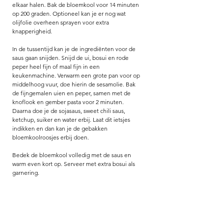
elkaar halen. Bak de bloemkool voor 14 minuten 
op 200 graden. Optioneel kan je er nog wat 
olijfolie overheen sprayen voor extra 
knapperigheid. 
In de tussentijd kan je de ingrediënten voor de 
saus gaan snijden. Snijd de ui, bosui en rode 
peper heel fijn of maal fijn in een 
keukenmachine. Verwarm een grote pan voor op 
middelhoog vuur, doe hierin de sesamolie. Bak 
de fijngemalen uien en peper, samen met de 
knoflook en gember pasta voor 2 minuten. 
Daarna doe je de sojasaus, sweet chili saus, 
ketchup, suiker en water erbij. Laat dit ietsjes 
indikken en dan kan je de gebakken 
bloemkoolroosjes erbij doen. 
Bedek de bloemkool volledig met de saus en 
warm even kort op. Serveer met extra bosui als 
garnering. 