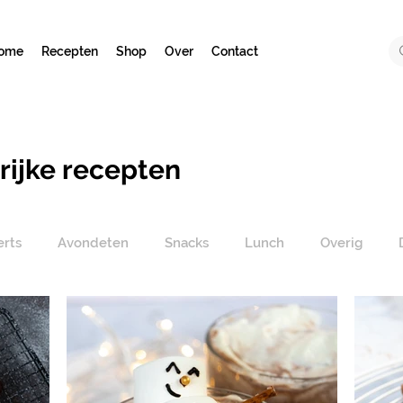
ome
Recepten
Shop
Over
Contact
rijke recepten
erts
Avondeten
Snacks
Lunch
Overig