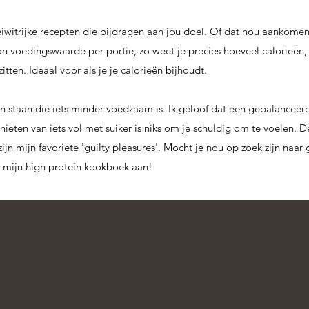
witrijke recepten die bijdragen aan jou doel. Of dat nou aankomen,
an voedingswaarde per portie, zo weet je precies hoeveel calorieën, 
itten. Ideaal voor als je je calorieën bijhoudt.
en staan die iets minder voedzaam is. Ik geloof dat een gebalanceerde
enieten van iets vol met suiker is niks om je schuldig om te voelen. 
ijn mijn favoriete 'guilty pleasures'. Mocht je nou op zoek zijn naa
e mijn
high protein kookboek
aan!