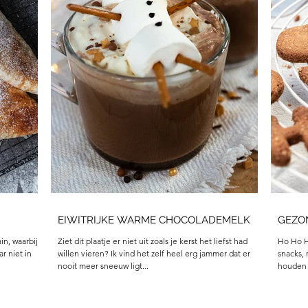
EIWITRIJKE WARME CHOCOLADEMELK
GEZO
in, waarbij
Ziet dit plaatje er niet uit zoals je kerst het liefst had
Ho Ho H
r niet in
willen vieren? Ik vind het zelf heel erg jammer dat er
snacks,
nooit meer sneeuw ligt...
houden (