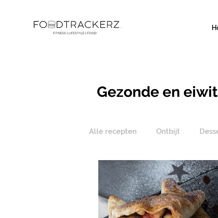
H
Gezonde en eiwit
Alle recepten
Ontbijt
Dess
Bijgerecht