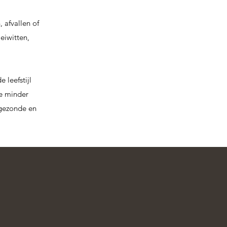
 afvallen of
eiwitten,
 leefstijl
De minder
r gezonde en