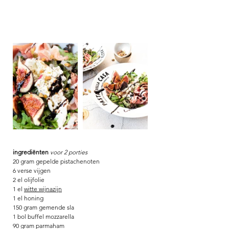
ingrediënten 
voor 2 porties
20 gram gepelde pistachenoten
6 verse vijgen
2 el olijfolie
1 el 
witte wijnazijn
1 el honing
150 gram gemende sla
1 bol buffel mozzarella
90 gram parmaham 