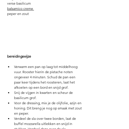
verse basilicum
balsamico creme 
peper en zout
bereidingswijze
Verwarm een pan op laag tot middelhoog 
vuur. Rooster hierin de pistache noten 
ongeveer 4 minuten. Schud de pan een 
paar keer tijdens het roosteren, laat het 
afkoelen op een bord en snijd grof. 
Snij de vijgen in kwarten en scheur de 
basilicum grof.
Voor de dressing, mix je de olijfolie, azijn en 
honing. Dit breng je nog op smaak met zout 
en peper.
Verdeel de sla over twee borden, laat de 
buffel mozzarella uitlekken en snijd in 
stukken. Verdeel deze over de sla. 