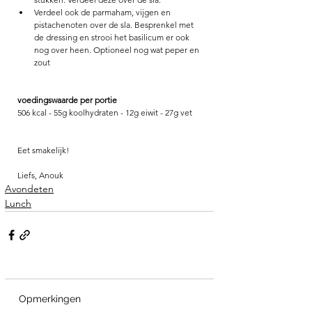
Verdeel ook de parmaham, vijgen en 
pistachenoten over de sla. Besprenkel met 
de dressing en strooi het basilicum er ook 
nog over heen. Optioneel nog wat peper en 
zout 
voedingswaarde per portie
506 kcal - 55g koolhydraten - 12g eiwit - 27g vet
Eet smakelijk!
Liefs, Anouk
Avondeten
Lunch
Opmerkingen