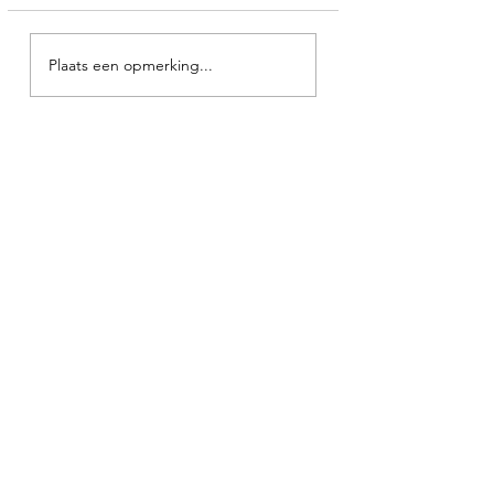
Plaats een opmerking...
Webshop
NIEUW
NIEUW