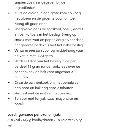
snijden zoals aangegeven bij de 
ingrediënten
Kluts de eieren in een grote kom en voeg 
het bloem en de groente bouillon toe. 
Meng dit goed door.
Voeg vervolgens de spitskool, bosui, wortel 
en panko toe aan het beslag. Breng op 
smaak met zout en peper. Zorg ervoor dat al 
het groente bedekt is met het natte beslag.
Verwarm een pan voor op middelhoog vuur 
en vet in met PAM spray.
Verdeel 1/4de van het beslag in de pan, 
verdeel 15 gram runderrookvlees over de 
pannenkoek en bak voor ongeveer 3 
minuten.
Draai de pannenkoek om met behulp van 
een bord en bak nog eens 3 minuten. 
Herhaal met de rest van het beslag. 
Serveer met teriyaki saus, mayonaise en 
bosui! 
voedingswaarde per okonomiyaki
318 kcal - 44,6g koolhydraten - 18,7g eiwit - 6,7g 
vet