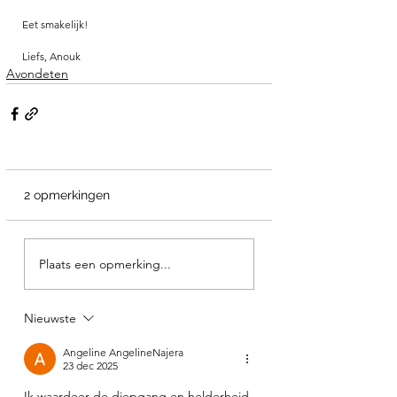
Eet smakelijk!
Liefs, Anouk
Avondeten
2 opmerkingen
Plaats een opmerking...
Nieuwste
Angeline AngelineNajera
23 dec 2025
Ik waardeer de diepgang en helderheid 