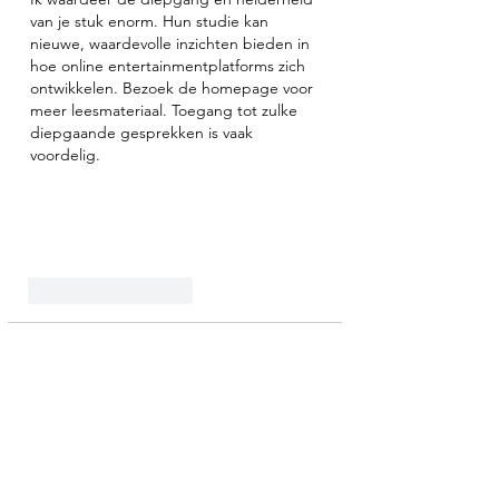
van je stuk enorm. Hun studie kan 
nieuwe, waardevolle inzichten bieden in 
hoe online entertainmentplatforms zich 
ontwikkelen. Bezoek de homepage voor 
meer leesmateriaal. Toegang tot zulke 
diepgaande gesprekken is vaak 
voordelig.
Like
Reageren
OpC0de
11 sep 2025
Okonomiyaki is een heerlijk Japans 
gerecht dat zowel hartig als veelzijdig is, 
perfect om zelf te maken of in een 
restaurant te proeven. SlotRush Casino 
biedt een spannende ervaring met een 