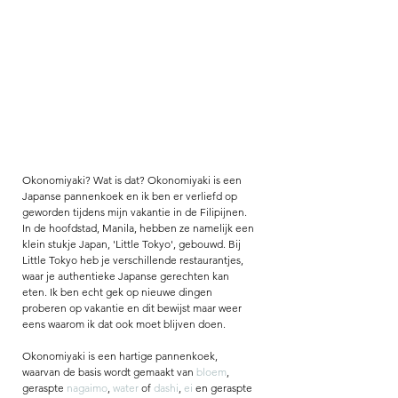
Okonomiyaki? Wat is dat? Okonomiyaki is een 
Japanse pannenkoek en ik ben er verliefd op 
geworden tijdens mijn vakantie in de Filipijnen. 
In de hoofdstad, Manila, hebben ze namelijk een 
klein stukje Japan, 'Little Tokyo', gebouwd. Bij 
Little Tokyo heb je verschillende restaurantjes, 
waar je authentieke Japanse gerechten kan 
eten. Ik ben echt gek op nieuwe dingen 
proberen op vakantie en dit bewijst maar weer 
eens waarom ik dat ook moet blijven doen.
Okonomiyaki is een hartige pannenkoek, 
waarvan de basis wordt gemaakt van 
bloem
, 
geraspte 
nagaimo
, 
water
 of 
dashi
, 
ei
 en geraspte 