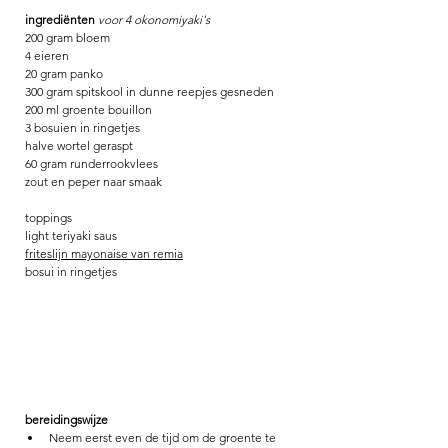
ingrediënten 
voor 4 okonomiyaki's
200 gram bloem
4 eieren
20 gram panko
300 gram spitskool 
in dunne reepjes gesneden
200 ml groente bouillon
3 bosuien
 in ringetjes
halve wortel 
geraspt
60 gram runderrookvlees
zout en peper naar smaak
toppings
light teriyaki saus
friteslijn mayonaise van remia
bosui 
in ringetjes
bereidingswijze
Neem eerst even de tijd om de groente te 