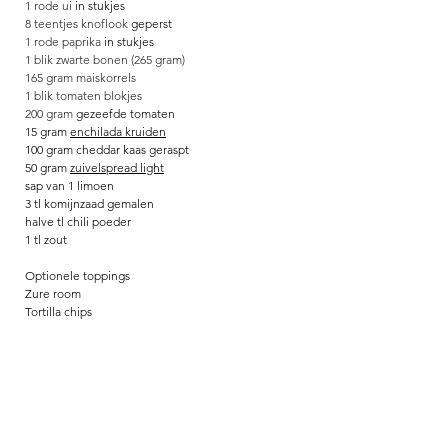
1 rode ui 
in stukjes
8 teentjes knoflook 
geperst
1 rode paprika 
in stukjes
1 blik zwarte bonen (265 gram)
165 gram maiskorrels
1 blik tomaten blokjes
200 gram 
gezeefde tomaten
15 gram 
enchilada kruiden
100 gram cheddar kaas 
geraspt
50 gram 
zuivelspread light
sap van 1 limoen
3 tl komijnzaad gemalen
halve tl chili poeder
1 tl zout 
Optionele toppings
Zure room
Tortilla chips 