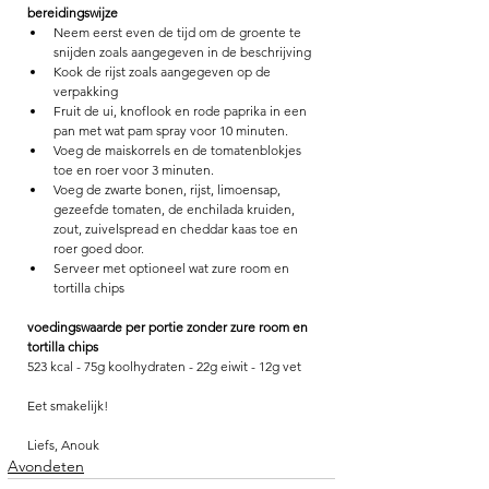
bereidingswijze
Neem eerst even de tijd om de groente te 
snijden zoals aangegeven in de beschrijving 
Kook de rijst zoals aangegeven op de 
verpakking
Fruit de ui, knoflook en rode paprika in een 
pan met wat pam spray voor 10 minuten. 
Voeg de maiskorrels en de tomatenblokjes 
toe en roer voor 3 minuten. 
Voeg de zwarte bonen, rijst, limoensap, 
gezeefde tomaten, de enchilada kruiden, 
zout, zuivelspread en cheddar kaas toe en 
roer goed door.
Serveer met optioneel wat zure room en 
tortilla chips 
voedingswaarde per portie zonder zure room en 
tortilla chips
523 kcal - 75g koolhydraten - 22g eiwit - 12g vet
Eet smakelijk!
Liefs, Anouk
Avondeten