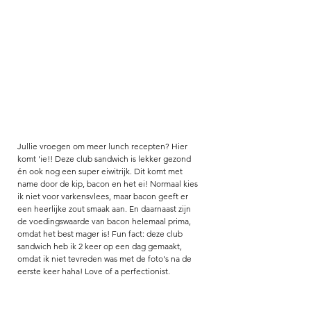
Jullie vroegen om meer lunch recepten? Hier 
komt 'ie!! Deze club sandwich is lekker gezond 
én ook nog een super eiwitrijk. Dit komt met 
name door de kip, bacon en het ei! Normaal kies 
ik niet voor varkensvlees, maar bacon geeft er 
een heerlijke zout smaak aan. En daarnaast zijn 
de voedingswaarde van bacon helemaal prima, 
omdat het best mager is! Fun fact: deze club 
sandwich heb ik 2 keer op een dag gemaakt, 
omdat ik niet tevreden was met de foto's na de 
eerste keer haha! Love of a perfectionist. 