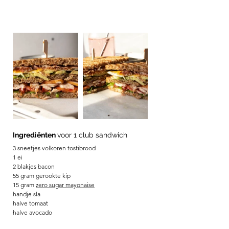
Ingrediënten 
voor 1 club sandwich
3 sneetjes volkoren tostibrood 
1 ei 
2 blakjes bacon
55 gram gerookte kip 
15 gram 
zero sugar mayonaise
handje sla 
halve tomaat 
halve avocado 