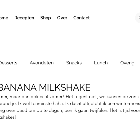
ome
Recepten
Shop
Over
Contact
Desserts
Avondeten
Snacks
Lunch
Overig
 BANANA MILKSHAKE
omer, maar dan ook écht zomer! Het regent niet, we kunnen de zon zie
rbrand je. Ik wel tenminste haha. Ik dacht altijd dat ik een wintermen
ang over deed om op te dagen, ben ik gaan twijfelen. Het is tijd voor
kshakes! 