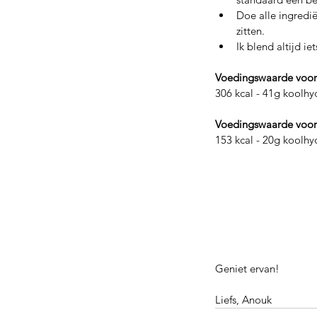
Doe alle ingredi
zitten. 
Ik blend altijd i
Voedingswaarde voor
306 kcal - 41g koolhyd
Voedingswaarde voor 
153 kcal - 20g koolhyd
Geniet ervan!
Liefs, Anouk