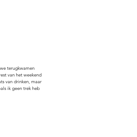
en we terugkwamen 
rest van het weekend 
ats van drinken, maar 
oals ik geen trek heb 