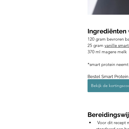
Ingrediënten 
120 gram bevroren b
25 gram 
vanille smart
370 ml magere melk 
*smart protein neemt
Bestel Smart Protein 
Bekijk de kortingsco
Bereidingswi
Voor dit recept m
standaard een bev