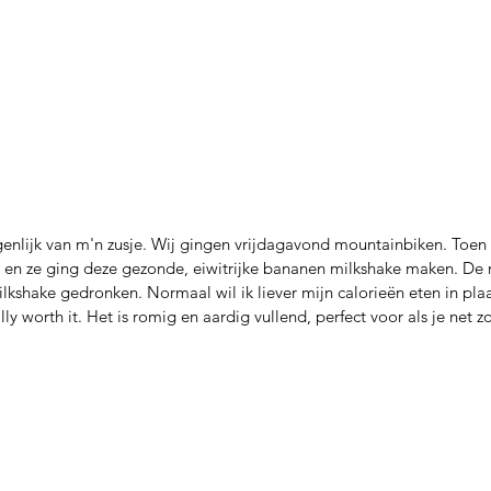
igenlijk van m'n zusje. Wij gingen vrijdagavond mountainbiken. To
 en ze ging deze gezonde, eiwitrijke bananen milkshake maken. De 
ilkshake gedronken. Normaal wil ik liever mijn calorieën eten in pla
lly worth it. Het is romig en aardig vullend, perfect voor als je net z