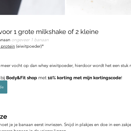
voor 1 grote milkshake of 2 kleine
anaan 
ongeveer 1 banaan 
 protein
 (eiwitpoeder)*
 meer vocht op dan whey eiwitpoeder, hierdoor wordt het een stuk r
bij 
Body&Fit shop
 met 
10% korting met mijn kortingscode
! 
de
jze
oet je je banaan eerst invriezen. Snijd in plakjes en doe in een zakje 
roren banaan in de vriezer liggen. 