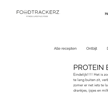
H
Alle recepten
Ontbijt
PROTEIN
Kookboek
Bijgerecht
Eindelijk!!!! Het is z
te lang buiten zit, ve
zomer er net iets te l
drankjes, ijsjes en mil