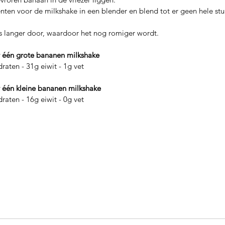
ënten voor de milkshake in een blender en blend tot er geen hele st
ets langer door, waardoor het nog romiger wordt. 
 één grote bananen milkshake
raten - 31g eiwit - 1g vet
één kleine bananen milkshake
raten - 16g eiwit - 0g vet