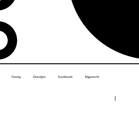
Overig
Drankjes
Kookboek
Bijgerecht