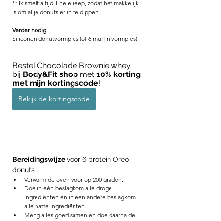
** Ik smelt altijd 1 hele reep, zodat het makkelijk 
is om al je donuts er in te dippen. 
Verder nodig
Siliconen donutvormpjes (of 6 muffin vormpjes) 
Bestel Chocolade Brownie whey 
bij 
Body&Fit shop
 met 
10% korting 
met mijn kortingscode
! 
Bekijk de kortingscode
Bereidingswijze 
voor 6 protein Oreo 
donuts
Verwarm de oven voor op 200 graden.
Doe in één beslagkom alle droge 
ingrediënten en in een andere beslagkom 
alle natte ingrediënten.
Meng alles goed samen en doe daarna de 