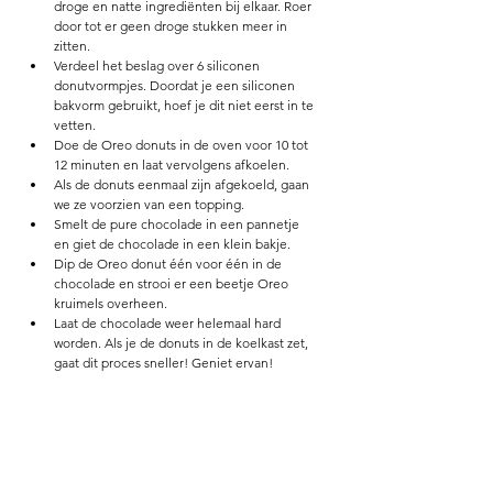
droge en natte ingrediënten bij elkaar. Roer 
door tot er geen droge stukken meer in 
zitten. 
Verdeel het beslag over 6 siliconen 
donutvormpjes. Doordat je een siliconen 
bakvorm gebruikt, hoef je dit niet eerst in te 
vetten. 
Doe de Oreo donuts in de oven voor 10 tot 
12 minuten en laat vervolgens afkoelen. 
Als de donuts eenmaal zijn afgekoeld, gaan 
we ze voorzien van een topping.
Smelt de pure chocolade in een pannetje 
en giet de chocolade in een klein bakje.
Dip de Oreo donut één voor één in de 
chocolade en strooi er een beetje Oreo 
kruimels overheen. 
Laat de chocolade weer helemaal hard 
worden. Als je de donuts in de koelkast zet, 
gaat dit proces sneller! Geniet ervan! 