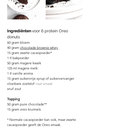
Ingrediënten 
voor 6 protein Oreo 
donuts 
60 gram bloem
40 gram 
chocolade brownie whey
15 gram zwarte cacaopoeder*
1 tl bakpoeder
50 gram magere kwark
125 ml magere melk
1 tl vanille aroma
15 gram suikervrije syrup of suikervervanger 
vloeibare zoetstof 
naar smaak 
snuf zout 
Topping
50 gram pure chocolade**
15 gram oreo kruimels 
* Normale cacaopoeder kan ook, maar zwarte 
cacaopoeder geeft de Oreo smaak. 