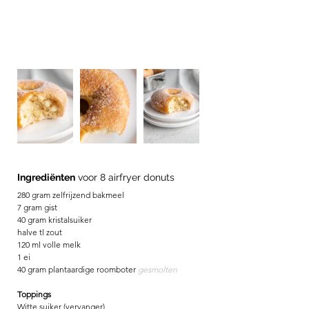
Ingrediënten
 voor 8 airfryer donuts
280 gram zelfrijzend bakmeel
7 gram gist
40 gram kristalsuiker 
halve tl zout
120 ml volle melk
1 ei
40 gram plantaardige roomboter 
gesmolten
Toppings
Witte suiker (vervanger)