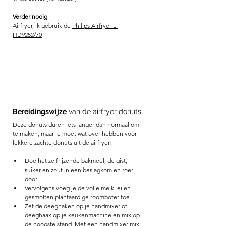
Verder nodig
Airfryer, Ik gebruik de 
Philips Airfryer L 
HD9252/70
Bereidingswijze
 van de airfryer donuts
Deze donuts duren iets langer dan normaal om 
te maken, maar je moet wat over hebben voor 
lekkere zachte donuts uit de airfryer!
Doe het zelfrijzende bakmeel, de gist, 
suiker en zout in een beslagkom en roer 
door.
Vervolgens voeg je de volle melk, ei en 
gesmolten plantaardige roomboter toe. 
Zet de deeghaken op je handmixer of 
deeghaak op je keukenmachine en mix op 
de hoogste stand. Met een handmixer mix 