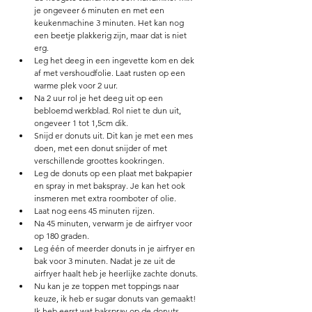
je ongeveer 6 minuten en met een 
keukenmachine 3 minuten. Het kan nog 
een beetje plakkerig zijn, maar dat is niet 
erg. 
Leg het deeg in een ingevette kom en dek 
af met vershoudfolie. Laat rusten op een 
warme plek voor 2 uur. 
Na 2 uur rol je het deeg uit op een 
bebloemd werkblad. Rol niet te dun uit, 
ongeveer 1 tot 1,5cm dik. 
Snijd er donuts uit. Dit kan je met een mes 
doen, met een donut snijder of met 
verschillende groottes kookringen. 
Leg de donuts op een plaat met bakpapier 
en spray in met bakspray. Je kan het ook 
insmeren met extra roomboter of olie. 
Laat nog eens 45 minuten rijzen. 
Na 45 minuten, verwarm je de airfryer voor 
op 180 graden. 
Leg één of meerder donuts in je airfryer en 
bak voor 3 minuten. Nadat je ze uit de 
airfryer haalt heb je heerlijke zachte donuts. 
Nu kan je ze toppen met toppings naar 
keuze, ik heb er sugar donuts van gemaakt! 
Ik heb eerst wat bakspray op de donuts 