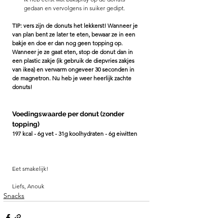
gedaan en vervolgens in suiker gedipt. 
TIP: vers zijn de donuts het lekkerst! Wanneer je 
van plan bent ze later te eten, bewaar ze in een 
bakje en doe er dan nog geen topping op. 
Wanneer je ze gaat eten, stop de donut dan in 
een plastic zakje (ik gebruik de diepvries zakjes 
van ikea) en verwarm ongeveer 30 seconden in 
de magnetron. Nu heb je weer heerlijk zachte 
donuts! 
Voedingswaarde per donut (zonder 
topping)
197 kcal - 6g vet - 31g koolhydraten - 6g eiwitten
Eet smakelijk! 
Liefs, Anouk
Snacks