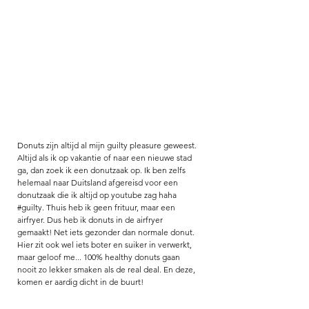
Donuts zijn altijd al mijn guilty pleasure geweest. 
Altijd als ik op vakantie of naar een nieuwe stad 
ga, dan zoek ik een donutzaak op. Ik ben zelfs 
helemaal naar Duitsland afgereisd voor een 
donutzaak die ik altijd op youtube zag haha
#guilty
. Thuis heb ik geen frituur, maar een 
airfryer. Dus heb ik donuts in de airfryer 
gemaakt! Net iets gezonder dan normale donut. 
Hier zit ook wel iets boter en suiker in verwerkt, 
maar geloof me... 100% healthy donuts gaan 
nooit zo lekker smaken als de real deal. En deze, 
komen er aardig dicht in de buurt! 