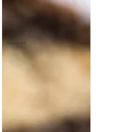
Lunch
Overig
Drankjes
Kookboek
Bijgerecht